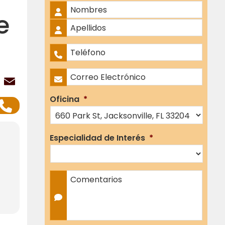
Nombre Completo
*
e
Nombres
Apellidos
Teléfono
*
Correo Electrónico
*
ok
er
atsApp
LinkedIn
Email
Oficina
*
Especialidad de Interés
*
Comentarios