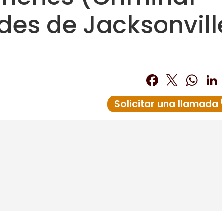
des de Jacksonvill
Facebo
Twitt
Wh
Solicitar una llamada