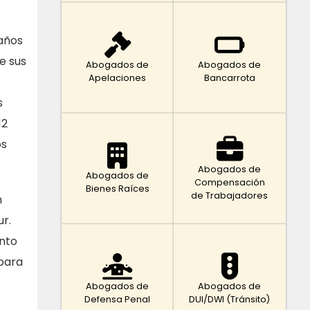
 años
e sus
Abogados de
Abogados de
Apelaciones
Bancarrota
s
12
os
Abogados de
Abogados de
Compensación
Bienes Raíces
de Trabajadores
n
ur.
ento
 para
Abogados de
Abogados de
Defensa Penal
DUI/DWI (Tránsito)