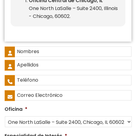
Oficina Central de Chicago, IL
One North LaSalle – Suite 2400, Illinois
- Chicago, 60602.
Nombre
Completo
*
Nombres
Apellidos
Teléfono
*
Correo
Electrónico
*
Oficina
*
Especialidad de Interés
*