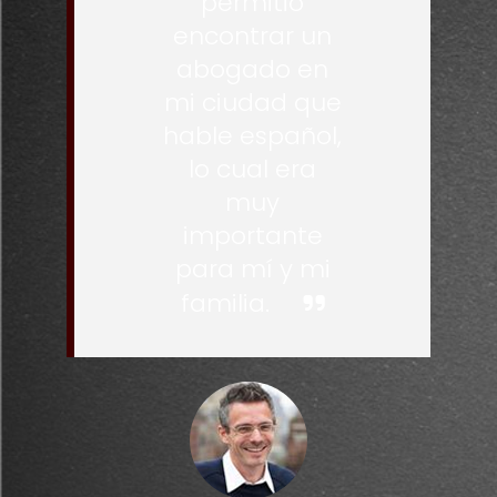
permitió
encontrar un
abogado en
mi ciudad que
hable español,
lo cual era
muy
importante
para mí y mi
familia.