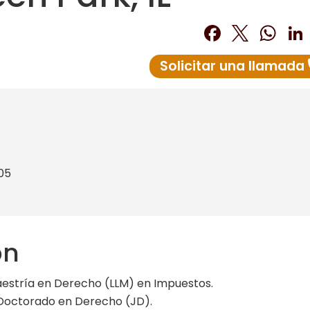
Facebo
Twitt
Wh
Solicitar una llamada
805
ón
aestría en Derecho (LLM) en Impuestos.
 Doctorado en Derecho (JD).