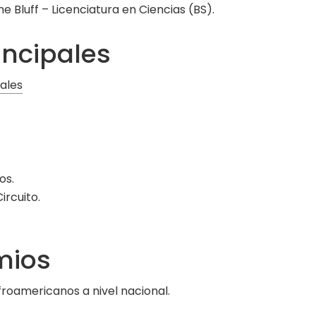
ne Bluff – Licenciatura en Ciencias (BS).
incipales
ales
os.
ircuito.
mios
oamericanos a nivel nacional.