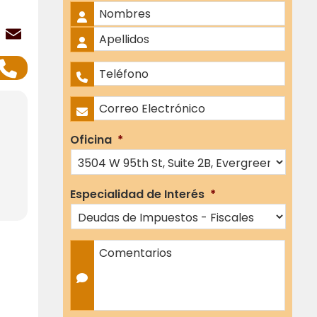
Nombre Completo
*
ok
er
atsApp
LinkedIn
Email
Nombres
Apellidos
Teléfono
*
Correo Electrónico
*
Oficina
*
Especialidad de Interés
*
Comentarios