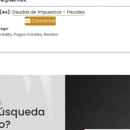
vergreen Park
(es):
Deudas de Impuestos – Fiscales
Contactar
pago:
,
,
crédito
Pagos móviles
Efectivo
S
 búsqueda
o?