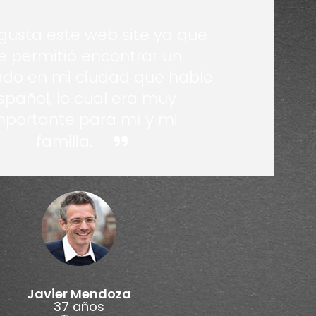
gusta este web site ya que
 permitió encontrar un
do en mi ciudad que hable
spañol, lo cual era muy
mportante para mí y mi
familia.
Javier Mendoza
37 años