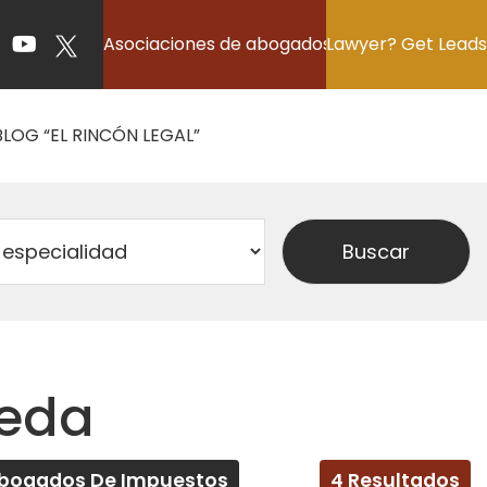
Asociaciones de abogados
Lawyer? Get Leads
BLOG “EL RINCÓN LEGAL”
ueda
bogados De Impuestos
4 Resultados