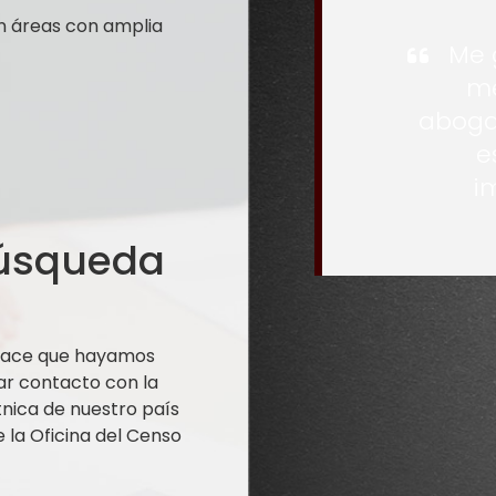
n áreas con amplia
Me 
me
aboga
e
i
búsqueda
 hace que hayamos
ar contacto con la
nica de nuestro país
la Oficina del Censo