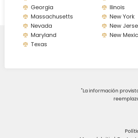
Georgia
Ilinois
Massachusetts
New York
Nevada
New Jerse
Maryland
New Mexi
Texas
"La información provis
reemplazar
Polít