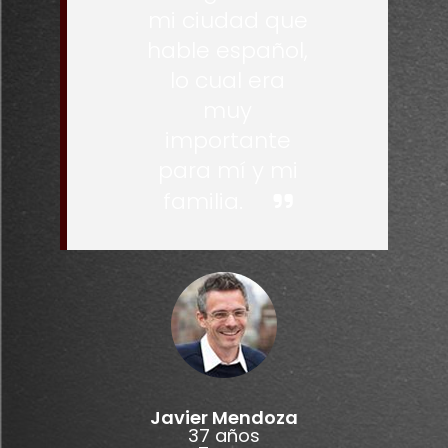
mi ciudad que
hable español,
lo cual era
muy
importante
para mí y mi
familia.
Javier Mendoza
37 años