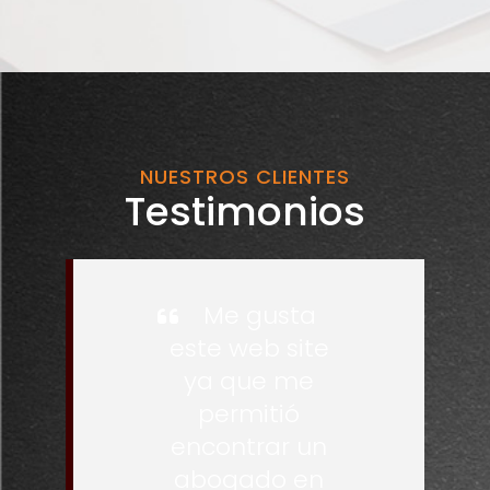
NUESTROS CLIENTES
Testimonios
Me gusta
este web site
ya que me
permitió
encontrar un
abogado en