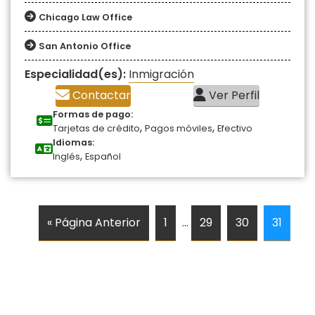
Chicago Law Office
San Antonio Office
Especialidad(es):
Inmigración
Contactar
Ver Perfil
Formas de pago:
,
,
Tarjetas de crédito
Pagos móviles
Efectivo
Idiomas:
,
Inglés
Español
« Página Anterior
1
…
29
30
31