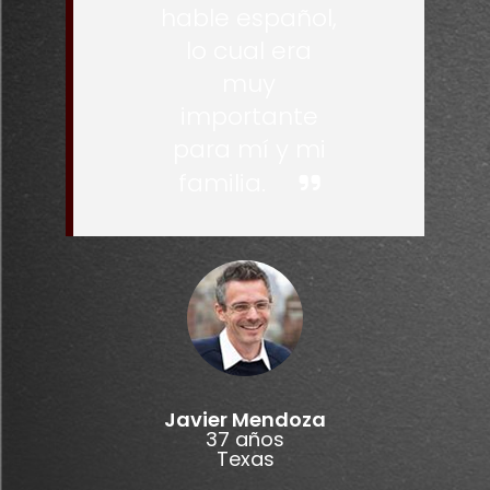
hable español,
lo cual era
muy
importante
para mí y mi
familia.
Javier Mendoza
37 años
Texas