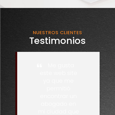
NUESTROS CLIENTES
Testimonios
Me gusta
este web site
ya que me
permitió
encontrar un
abogado en
mi ciudad que