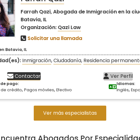
Farrah Qazi, Abogada de Inmigración en la ci
Batavia, IL
Organización:
Qazi Law
Solicitar una llamada
en Batavia, IL
idad(es):
Inmigración
,
Ciudadanía
,
Residencia permanent
Contactar
Ver Perfil
de pago:
Idiomas:
,
,
,
 de crédito
Pagos móviles
Efectivo
Inglés
Esp
Ver más especialistas
Encuentra Abogados Por Especialida