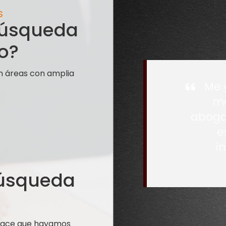
S
 búsqueda
o?
n áreas con amplia
Me 
me
aboga
e
i
búsqueda
 hace que hayamos