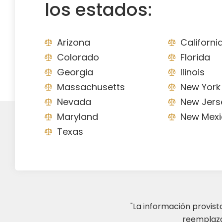
los estados:
Arizona
Californi
Colorado
Florida
Georgia
Ilinois
Massachusetts
New York
Nevada
New Jers
Maryland
New Mexi
Texas
"La información provis
reemplazar