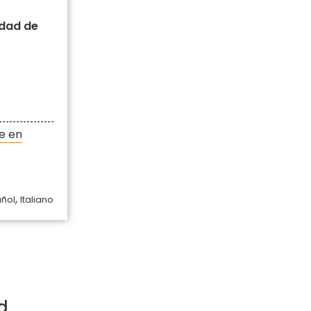
udad de
e en
,
añol
Italiano
d