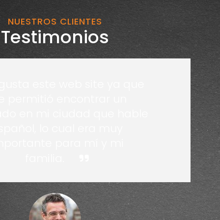
NUESTROS CLIENTES
Testimonios
gusta este web site ya que
 permitió encontrar un
do en mi ciudad que hable
spañol, lo cual era muy
mportante para mí y mi
familia.