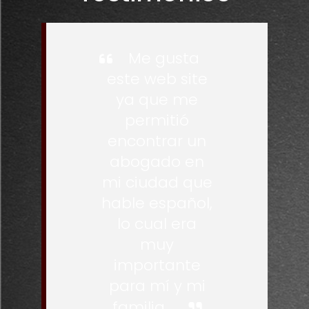
Me gusta
este web site
ya que me
permitió
encontrar un
abogado en
mi ciudad que
hable español,
lo cual era
muy
importante
para mí y mi
familia.