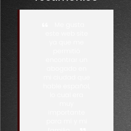
Me gusta
este web site
ya que me
permitió
encontrar un
abogado en
mi ciudad que
hable español,
lo cual era
muy
importante
para mí y mi
familia.