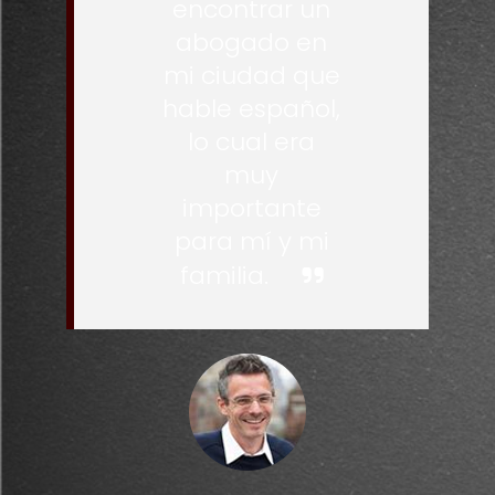
encontrar un
abogado en
mi ciudad que
hable español,
lo cual era
muy
importante
para mí y mi
familia.