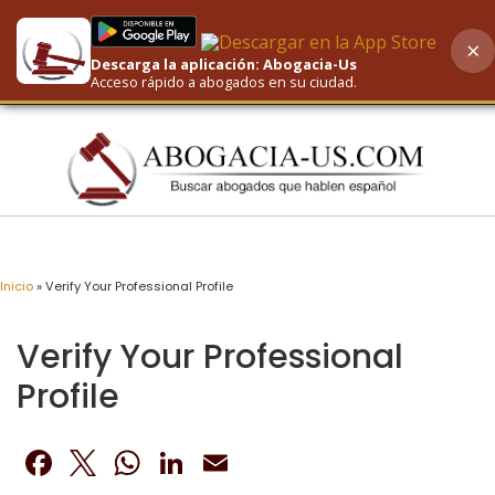
×
Descarga la aplicación: Abogacia-Us
AI-Powered Search
Acceso rápido a abogados en su ciudad.
Inicio
»
Verify Your Professional Profile
Verify Your Professional
Profile
Facebook
Twitter
WhatsApp
LinkedIn
Email