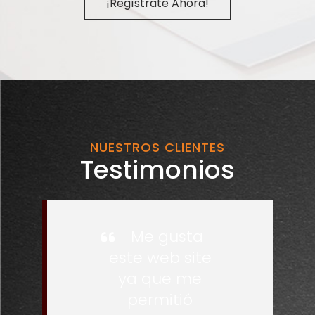
¡Regístrate Ahora!
NUESTROS CLIENTES
Testimonios
Me gusta
este web site
ya que me
permitió