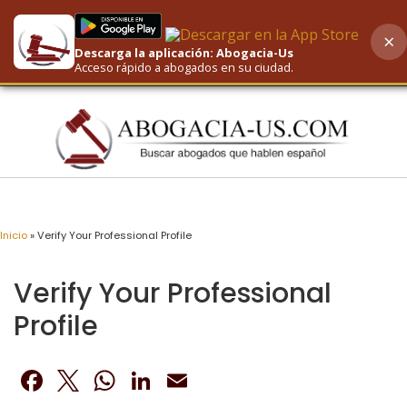
×
Descarga la aplicación: Abogacia-Us
AI-Powered Search
Acceso rápido a abogados en su ciudad.
Inicio
»
Verify Your Professional Profile
Verify Your Professional
Profile
Facebook
Twitter
WhatsApp
LinkedIn
Email