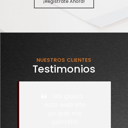
¡Regístrate Ahora!
NUESTROS CLIENTES
Testimonios
Me gusta
este web site
ya que me
permitió