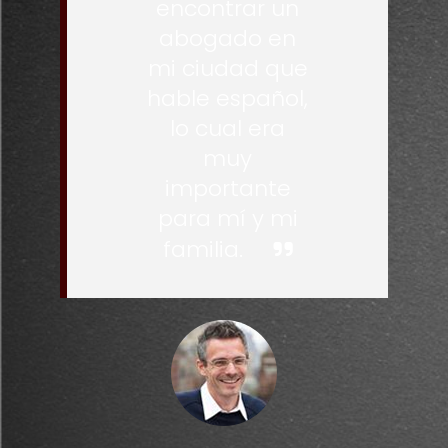
encontrar un
abogado en
mi ciudad que
hable español,
lo cual era
muy
importante
para mí y mi
familia.