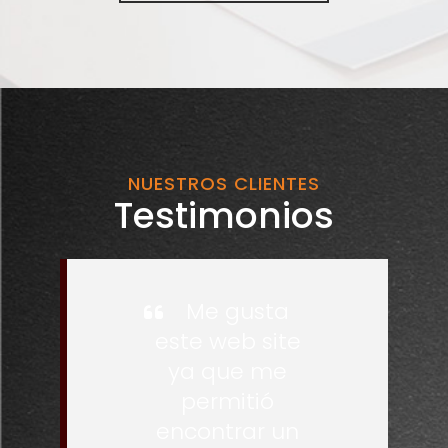
NUESTROS CLIENTES
Testimonios
Me gusta
este web site
ya que me
permitió
encontrar un