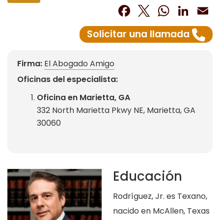
Facebook
Twitter
What
Lin
E
Solicitar una llamada
Firma:
El Abogado Amigo
Oficinas del especialista:
Oficina en Marietta, GA
332 North Marietta Pkwy NE, Marietta, GA
30060
Educación
Rodríguez, Jr. es Texano,
nacido en McAllen, Texas