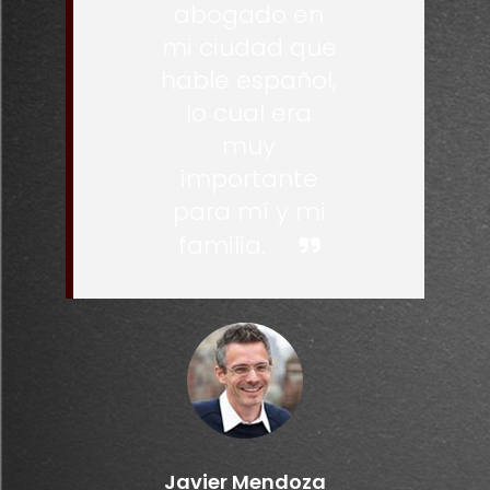
abogado en
mi ciudad que
hable español,
lo cual era
muy
importante
para mí y mi
familia.
Javier Mendoza