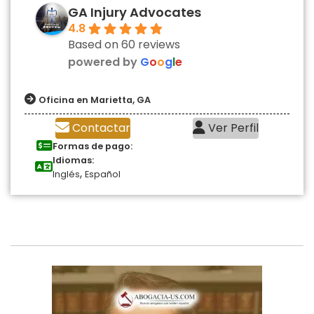
GA Injury Advocates
4.8
Based on 60 reviews
powered by
G
o
o
g
l
e
Oficina en Marietta, GA
Contactar
Ver Perfil
Formas de pago:
Idiomas:
,
Inglés
Español