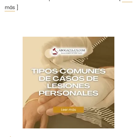
más
]