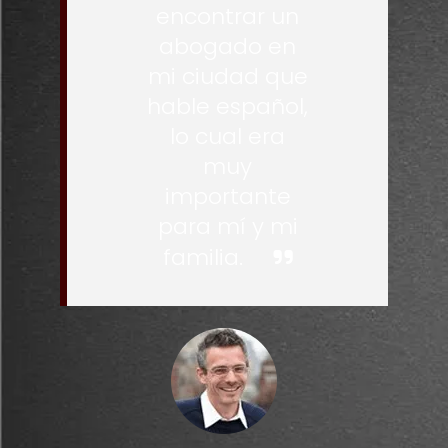
encontrar un
abogado en
mi ciudad que
hable español,
lo cual era
muy
importante
para mí y mi
familia.