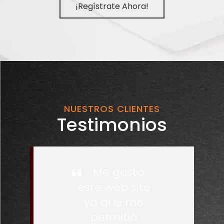
¡Regístrate Ahora!
NUESTROS CLIENTES
Testimonios
Me gusta
este web site
ya que me
permitió