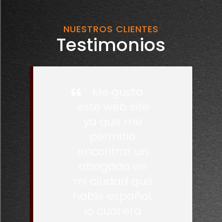
NUESTROS CLIENTES
Testimonios
Me gusta
este web site
ya que me
permitió
encontrar un
abogado en
mi ciudad que
hable español,
lo cual era