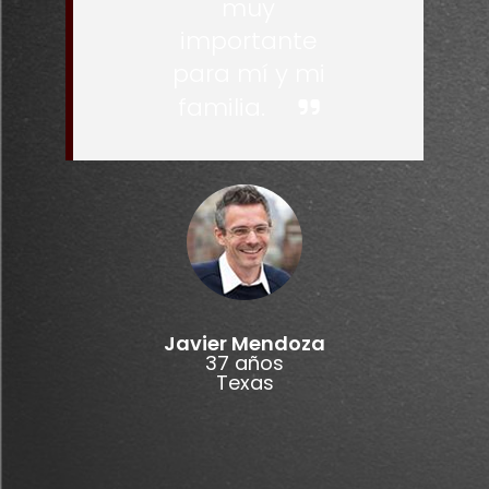
muy
importante
para mí y mi
familia.
Javier Mendoza
37 años
Texas