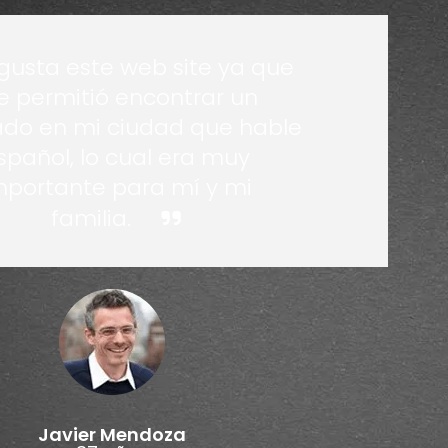
gusta este web site ya que
 permitió encontrar un
do en mi ciudad que hable
spañol, lo cual era muy
mportante para mí y mi
familia.
Javier Mendoza