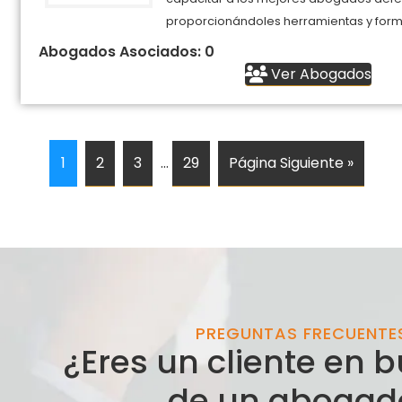
proporcionándoles herramientas y forma
Abogados Asociados: 0
Ver Abogados
1
2
3
…
29
Página Siguiente »
PREGUNTAS FRECUENTE
¿Eres un cliente en
de un abogad