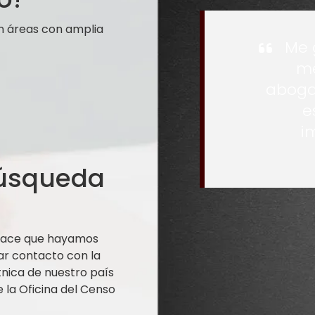
n áreas con amplia
Me 
me
aboga
e
i
búsqueda
 hace que hayamos
ar contacto con la
nica de nuestro país
la Oficina del Censo