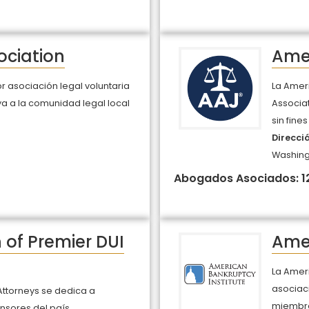
ociation
Amer
r asociación legal voluntaria
La Ameri
a a la comunidad legal local
Associat
sin fines
Direcci
Washingt
Abogados Asociados: 1
 of Premier DUI
Amer
La Ameri
asociaci
Attorneys se dedica a
miembro
nsores del país,