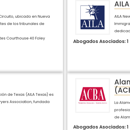
AILA
Circuito, ubicado en Nueva
AILA New
tes de los tribunales de
Immigrat
dedicad
tes Courthouse 40 Foley
Abogados Asociados: 1
Ala
(AC
ón de Texas (AILA Texas) es
yers Association, fundada
La Alam
profesi
de Alam
Abogados Asociados: 1