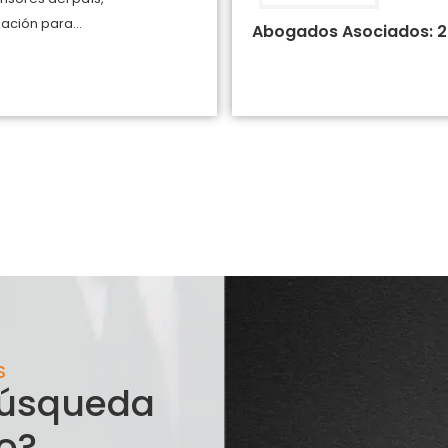
ción para...
Abogados Asociados: 2
S
 búsqueda
o?