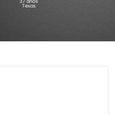
37 años
Texas