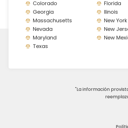
Colorado
Florida
Georgia
Ilinois
Massachusetts
New York
Nevada
New Jers
Maryland
New Mexi
Texas
"La información provis
reemplazar
Polít