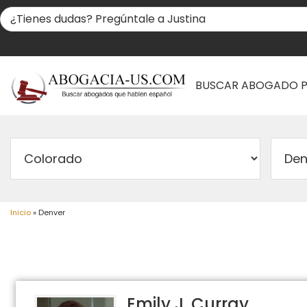
BUSCAR ABOGADO 
Inicio
»
Denver
Emily J. Curray