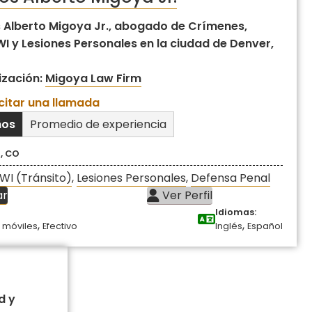
 Alberto Migoya Jr., abogado de Crímenes,
I y Lesiones Personales en la ciudad de Denver,
ización:
Migoya Law Firm
icitar una llamada
ños
Promedio de experiencia
, CO
WI (Tránsito)
,
Lesiones Personales
,
Defensa Penal
ar
Ver Perfil
Idiomas:
,
,
 móviles
Efectivo
Inglés
Español
d y