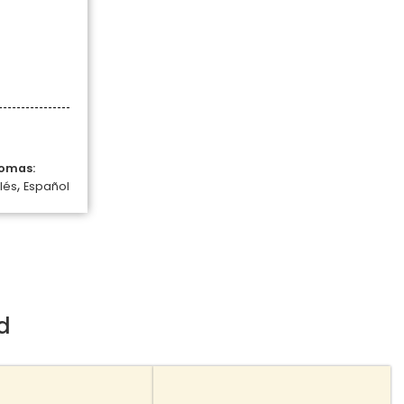
iomas:
,
lés
Español
d