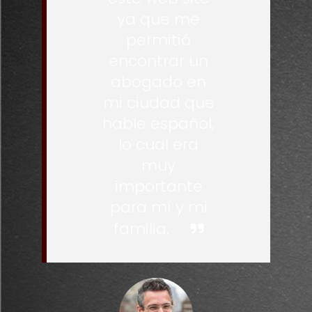
ya que me
permitió
encontrar un
abogado en
mi ciudad que
hable español,
lo cual era
muy
importante
para mí y mi
familia.