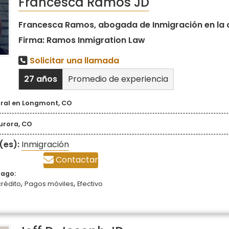
Francesca Ramos JD
Francesca Ramos, abogada de Inmigración en la 
Firma: Ramos Inmigration Law
Solicitar una llamada
27 años
Promedio de experiencia
tral en Longmont, CO
urora, CO
(es):
Inmigración
Contactar
pago:
,
,
crédito
Pagos móviles
Efectivo