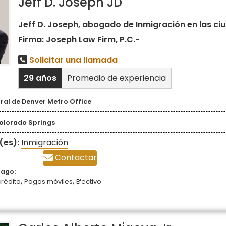
Jeff D. Joseph JD
Jeff D. Joseph, abogado de Inmigración en las ci
Firma: Joseph Law Firm, P.C.-
Solicitar una llamada
29 años
Promedio de experiencia
ral de Denver Metro Office
Colorado Springs
(es):
Inmigración
Contactar
pago:
,
,
crédito
Pagos móviles
Efectivo