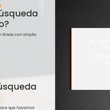
S
 búsqueda
o?
n áreas con amplia
Me 
me
aboga
e
i
búsqueda
 hace que hayamos