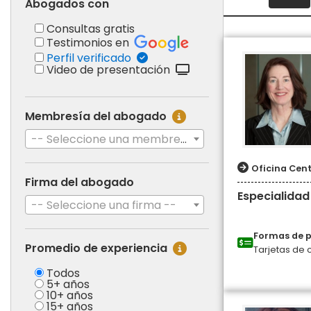
Abogados con
Consultas gratis
Testimonios en
Perfil verificado
Video de presentación
Membresía del abogado
-- Seleccione una membresía --
Oficina Cent
Firma del abogado
Especialidad
-- Seleccione una firma --
Formas de 
Promedio de experiencia
Tarjetas de 
Todos
5+ años
10+ años
15+ años