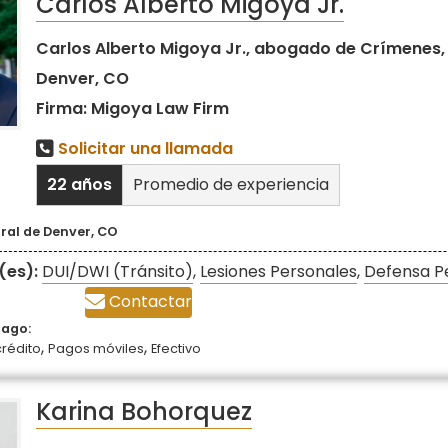
Carlos Alberto Migoya Jr.
Carlos Alberto Migoya Jr., abogado de Crímenes, 
Denver, CO
Firma: Migoya Law Firm
Solicitar una llamada
22 años
Promedio de experiencia
ral de Denver, CO
(es):
DUI/DWI (Tránsito)
,
Lesiones Personales
,
Defensa P
Contactar
pago:
,
,
crédito
Pagos móviles
Efectivo
Karina Bohorquez