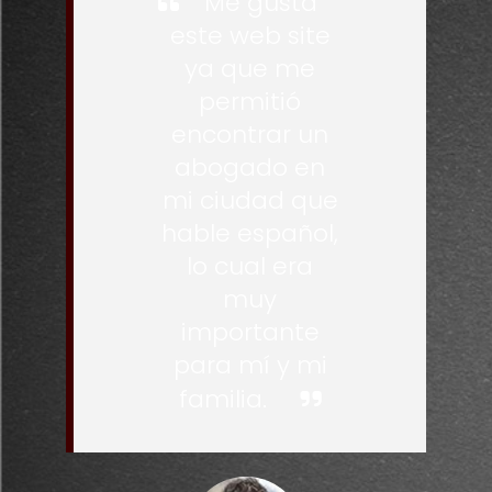
Me gusta
este web site
ya que me
permitió
encontrar un
abogado en
mi ciudad que
hable español,
lo cual era
muy
importante
para mí y mi
familia.