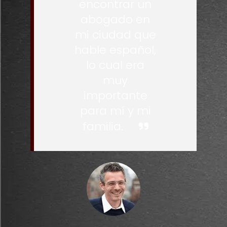
encontrar un
abogado en
mi ciudad que
hable español,
lo cual era
muy
importante
para mí y mi
familia.