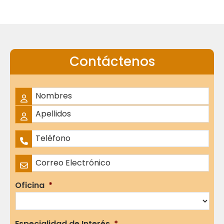
Contáctenos
Nombre Completo
*
Nombres
Apellidos
Teléfono
*
Correo Electrónico
*
Oficina
*
Especialidad de Interés
*