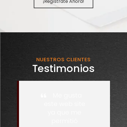
¡Regístrate Ahora!
NUESTROS CLIENTES
Testimonios
Me gusta
este web site
ya que me
permitió