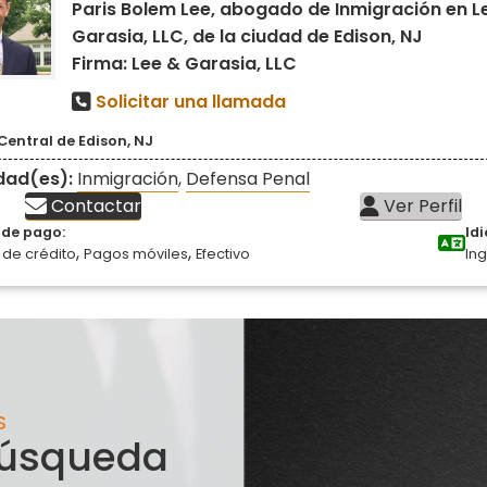
Paris Bolem Lee, abogado de Inmigración en L
Garasia, LLC, de la ciudad de Edison, NJ
Firma: Lee & Garasia, LLC
Solicitar una llamada
Central de Edison, NJ
idad(es):
Inmigración
,
Defensa Penal
Contactar
Ver Perfil
de pago:
Id
,
,
 de crédito
Pagos móviles
Efectivo
Ing
S
 búsqueda