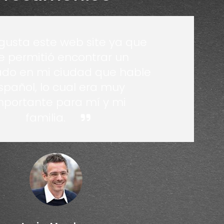
gusta este web site ya que
 permitió encontrar un
do en mi ciudad que hable
spañol, lo cual era muy
mportante para mí y mi
familia.