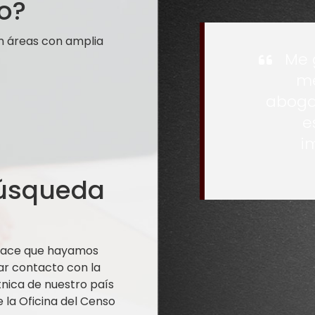
o?
n áreas con amplia
Me 
me
aboga
e
i
búsqueda
 hace que hayamos
ar contacto con la
nica de nuestro país
la Oficina del Censo