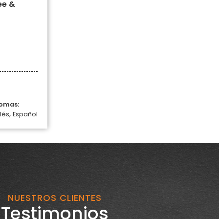
ee &
iomas:
,
lés
Español
NUESTROS CLIENTES
Testimonios