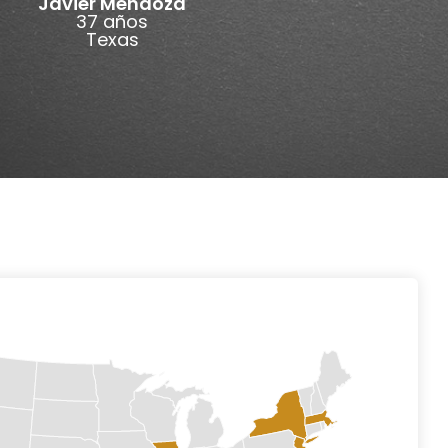
Javier Mendoza
37 años
Texas