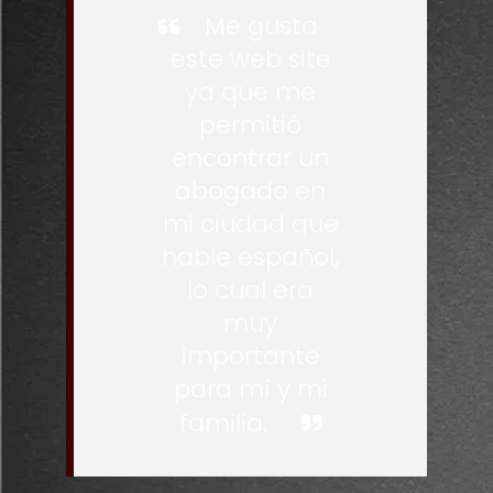
Me gusta
este web site
ya que me
permitió
encontrar un
abogado en
mi ciudad que
hable español,
lo cual era
muy
importante
para mí y mi
familia.