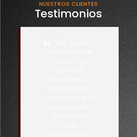
NUESTROS CLIENTES
Testimonios
Me gusta
este web site
ya que me
permitió
encontrar un
abogado en
mi ciudad que
hable español,
lo cual era
muy
importante