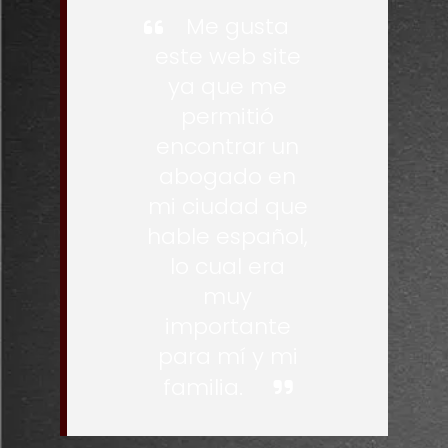
Me gusta
este web site
ya que me
permitió
encontrar un
abogado en
mi ciudad que
hable español,
lo cual era
muy
importante
para mí y mi
familia.