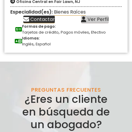
Oficina Central en Fair Lawn, NJ
Especialidad(es):
Bienes Raíces
Contactar
Ver Perfil
Formas de pago:
,
,
Tarjetas de crédito
Pagos móviles
Efectivo
Idiomas:
,
Inglés
Español
PREGUNTAS FRECUENTES
¿Eres un cliente
en búsqueda de
un abogado?