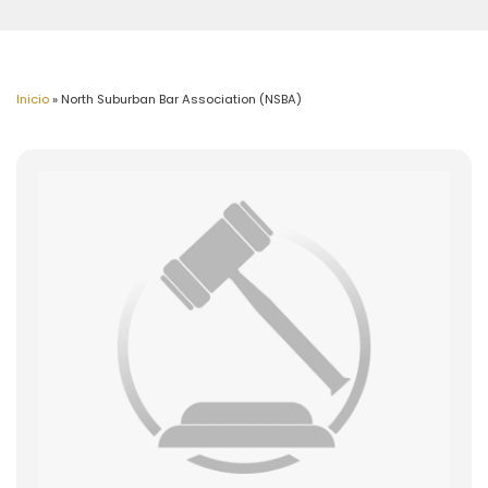
Inicio
»
North Suburban Bar Association (NSBA)