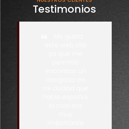
Testimonios
Me gusta
este web site
ya que me
permitió
encontrar un
abogado en
mi ciudad que
hable español,
lo cual era
muy
importante