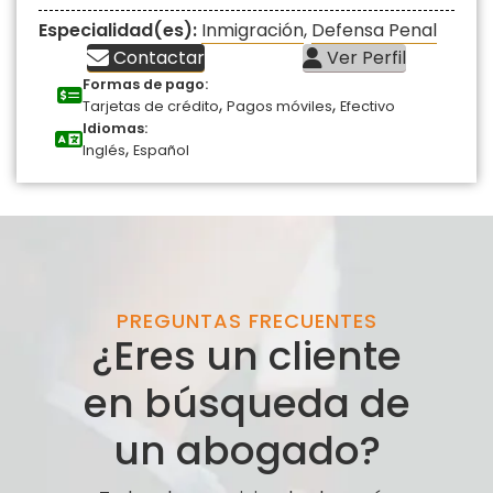
Especialidad(es):
Inmigración
,
Defensa Penal
Contactar
Ver Perfil
Formas de pago:
,
,
Tarjetas de crédito
Pagos móviles
Efectivo
Idiomas:
,
Inglés
Español
PREGUNTAS FRECUENTES
¿Eres un cliente
en búsqueda de
un abogado?