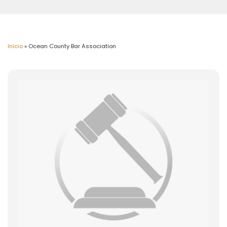
Inicio
»
Ocean County Bar Association