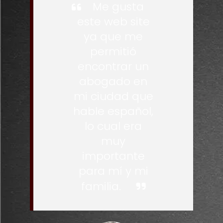
Me gusta
este web site
ya que me
permitió
encontrar un
abogado en
mi ciudad que
hable español,
lo cual era
muy
importante
para mí y mi
familia.