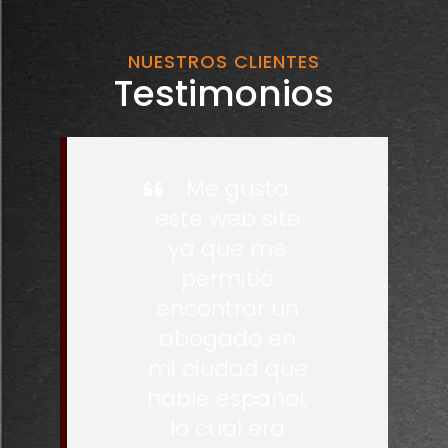
NUESTROS CLIENTES
Testimonios
Me gusta
este web site
ya que me
permitió
encontrar un
abogado en
mi ciudad que
hable español,
lo cual era