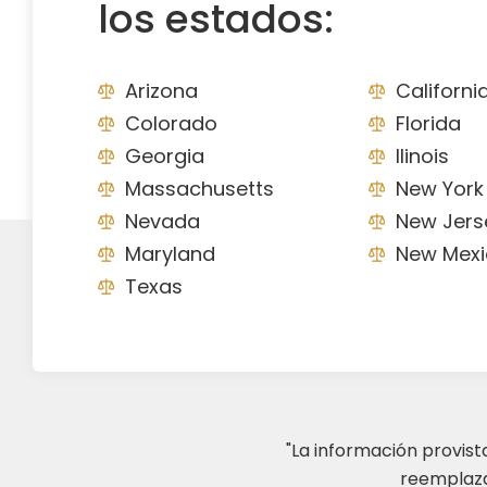
los estados:
Arizona
Californi
Colorado
Florida
Georgia
Ilinois
Massachusetts
New York
Nevada
New Jers
Maryland
New Mexi
Texas
"La información provis
reemplazar