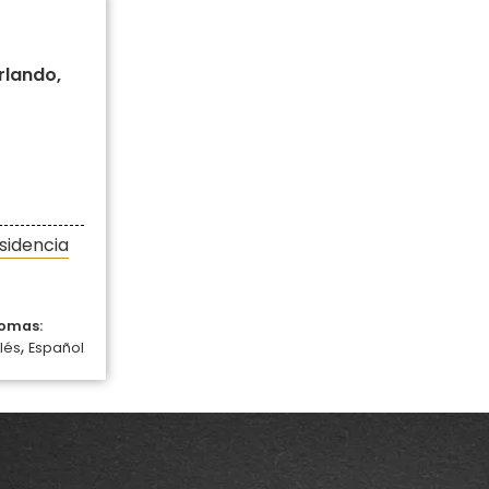
rlando,
sidencia
iomas:
,
lés
Español