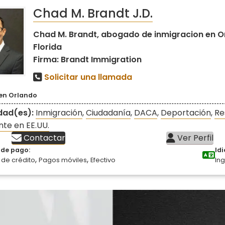
Chad M. Brandt J.D.
Chad M. Brandt, abogado de inmigracion en O
Florida
Firma: Brandt Immigration
Solicitar una llamada
 en Orlando
idad(es):
Inmigración
,
Ciudadanía
,
DACA
,
Deportación
,
Re
te en EE.UU.
Contactar
Ver Perfil
de pago:
Id
,
,
 de crédito
Pagos móviles
Efectivo
Ing