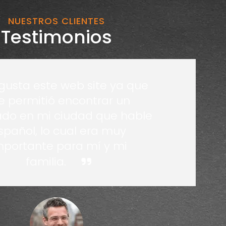
NUESTROS CLIENTES
Testimonios
gusta este web site ya que
 permitió encontrar un
do en mi ciudad que hable
spañol, lo cual era muy
mportante para mí y mi
familia.