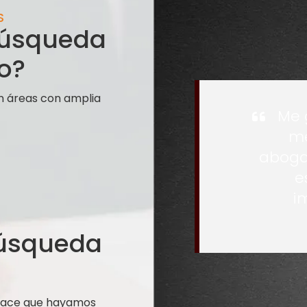
S
 búsqueda
o?
n áreas con amplia
Me 
me
aboga
e
i
búsqueda
 hace que hayamos