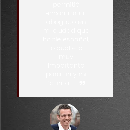
permitió
encontrar un
abogado en
mi ciudad que
hable español,
lo cual era
muy
importante
para mí y mi
familia.