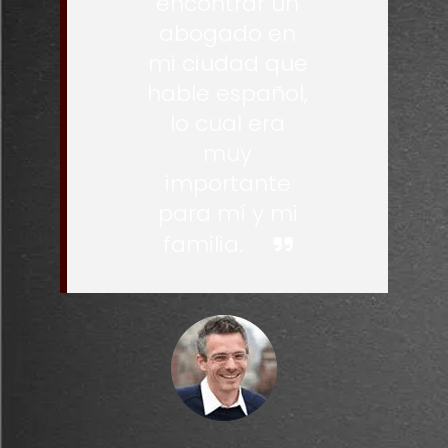
encontrar un
abogado en
mi ciudad que
hable español,
lo cual era
muy
importante
para mí y mi
familia.