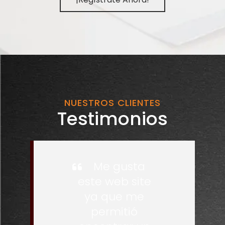
NUESTROS CLIENTES
Testimonios
Me gusta
este web site
ya que me
permitió