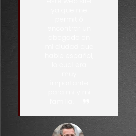
este web site
ya que me
permitió
encontrar un
abogado en
mi ciudad que
hable español,
lo cual era
muy
importante
para mí y mi
familia.