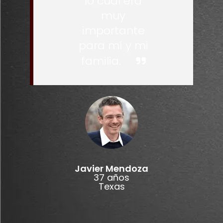
lo cual era
muy
importante
para mí y mi
familia.
Javier Mendoza
37 años
Texas