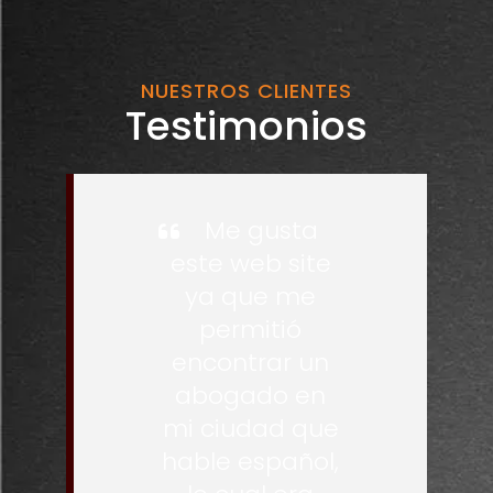
NUESTROS CLIENTES
Testimonios
Me gusta
este web site
ya que me
permitió
encontrar un
abogado en
mi ciudad que
hable español,