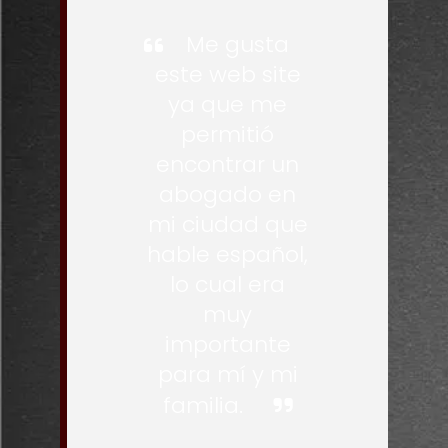
Me gusta
este web site
ya que me
permitió
encontrar un
abogado en
mi ciudad que
hable español,
lo cual era
muy
importante
para mí y mi
familia.