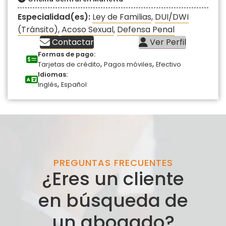
Especialidad(es):
Ley de Familias
,
DUI/DWI
(Tránsito)
,
Acoso Sexual
,
Defensa Penal
Contactar
Ver Perfil
Formas de pago:
,
,
Tarjetas de crédito
Pagos móviles
Efectivo
Idiomas:
,
Inglés
Español
PREGUNTAS FRECUENTES
¿Eres un cliente
en búsqueda de
un abogado?