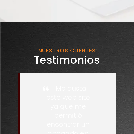
NUESTROS CLIENTES
Testimonios
Me gusta
este web site
ya que me
permitió
encontrar un
abogado en