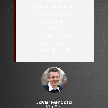
mi ciudad que
hable español,
lo cual era
muy
importante
para mí y mi
familia.
Javier Mendoza
37 años