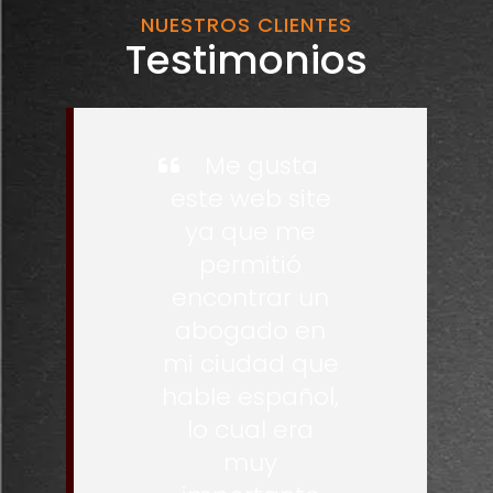
NUESTROS CLIENTES
Testimonios
Me gusta
este web site
ya que me
permitió
encontrar un
abogado en
mi ciudad que
hable español,
lo cual era
muy