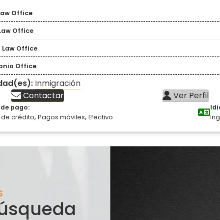
Law Office
Law Office
 Law Office
onio Office
idad(es):
Inmigración
Contactar
Ver Perfil
de pago:
Id
,
,
 de crédito
Pagos móviles
Efectivo
Ing
S
 búsqueda