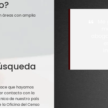
o?
n áreas con amplia
Me 
me
aboga
e
i
búsqueda
 hace que hayamos
ar contacto con la
nica de nuestro país
la Oficina del Censo