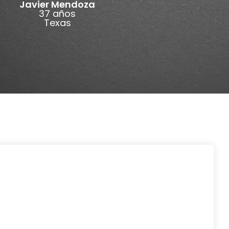
Javier Mendoza
37 años
Texas