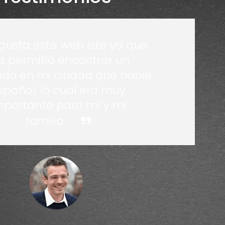
gusta este web site ya que
 permitió encontrar un
do en mi ciudad que hable
spañol, lo cual era muy
mportante para mí y mi
familia.