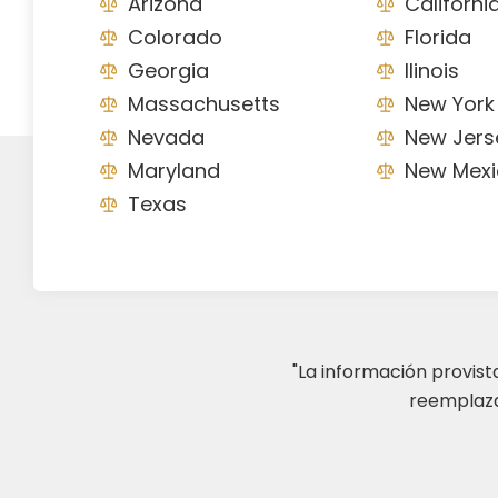
Arizona
Californi
Colorado
Florida
Georgia
Ilinois
Massachusetts
New York
Nevada
New Jers
Maryland
New Mexi
Texas
"La información provis
reemplazar