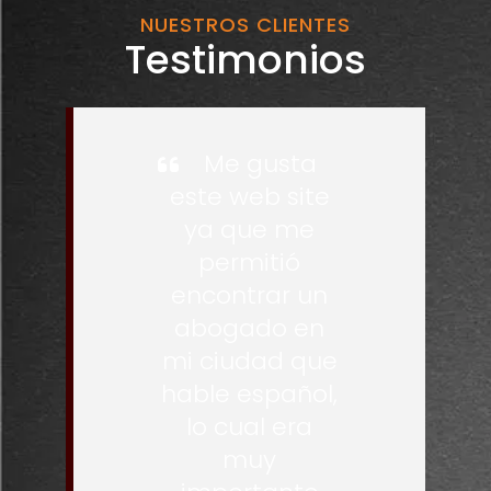
NUESTROS CLIENTES
Testimonios
Me gusta
este web site
ya que me
permitió
encontrar un
abogado en
mi ciudad que
hable español,
lo cual era
muy