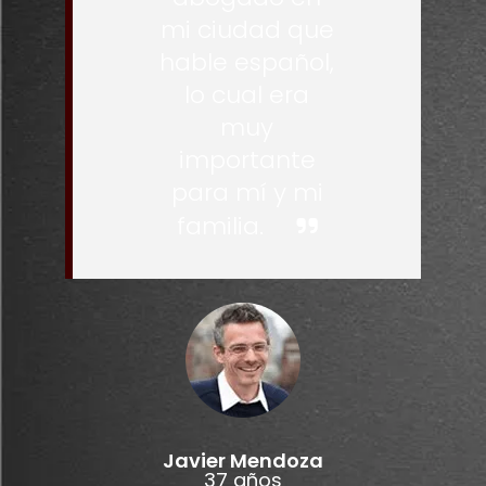
mi ciudad que
hable español,
lo cual era
muy
importante
para mí y mi
familia.
Javier Mendoza
37 años