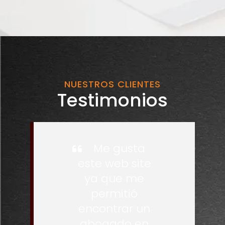
NUESTROS CLIENTES
Testimonios
Me gusta
este web site
ya que me
permitió
encontrar un
abogado en