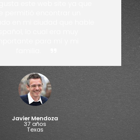
gusta este web site ya que
 permitió encontrar un
do en mi ciudad que hable
spañol, lo cual era muy
mportante para mí y mi
familia.
Javier Mendoza
37 años
Texas