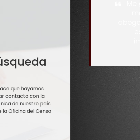
Me 
me
aboga
e
i
búsqueda
 hace que hayamos
ar contacto con la
nica de nuestro país
la Oficina del Censo