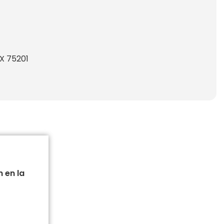
TX 75201
 en la