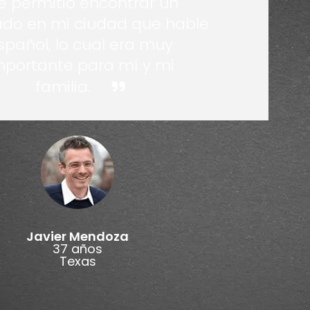
 permitió encontrar un
do en mi ciudad que hable
spañol, lo cual era muy
mportante para mí y mi
familia.
Javier Mendoza
37 años
Texas