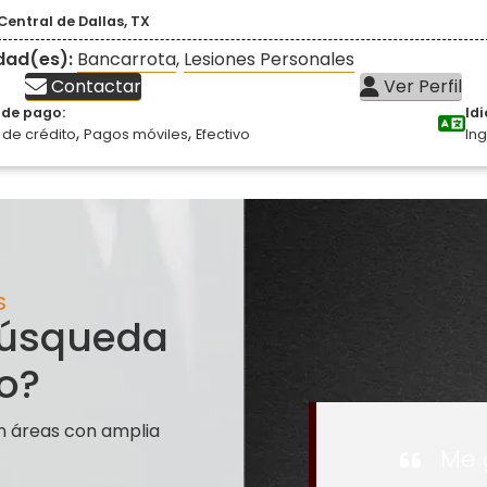
Central de Dallas, TX
idad(es):
Bancarrota
,
Lesiones Personales
Contactar
Ver Perfil
de pago:
Id
,
,
 de crédito
Pagos móviles
Efectivo
Ing
S
 búsqueda
o?
n áreas con amplia
Me 