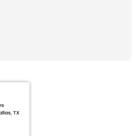
es
llas, TX