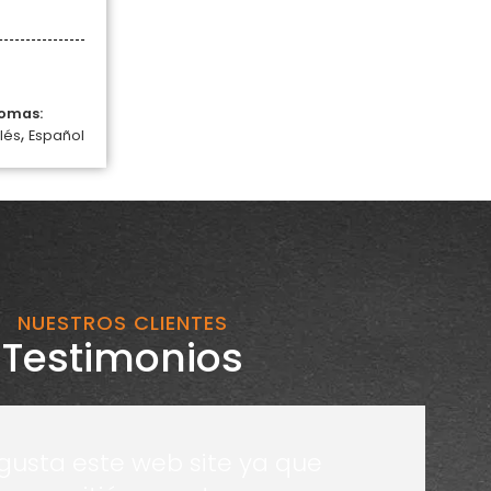
iomas:
,
lés
Español
NUESTROS CLIENTES
Testimonios
gusta este web site ya que