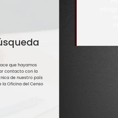
me
aboga
e
i
búsqueda
 hace que hayamos
ar contacto con la
nica de nuestro país
la Oficina del Censo