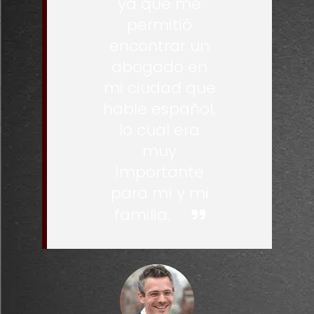
ya que me
permitió
encontrar un
abogado en
mi ciudad que
hable español,
lo cual era
muy
importante
para mí y mi
familia.