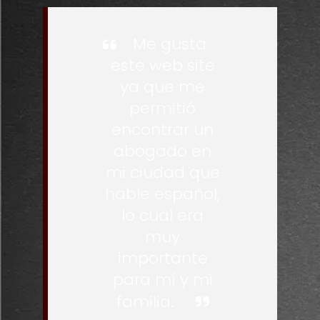
Me gusta
este web site
ya que me
permitió
encontrar un
abogado en
mi ciudad que
hable español,
lo cual era
muy
importante
para mí y mi
familia.