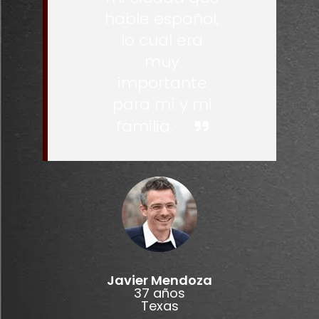
hable español,
lo cual era
muy
importante
para mí y mi
familia.
Javier Mendoza
37 años
Texas