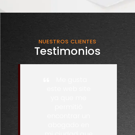
NUESTROS CLIENTES
Testimonios
Me gusta
este web site
ya que me
permitió
encontrar un
abogado en
mi ciudad que