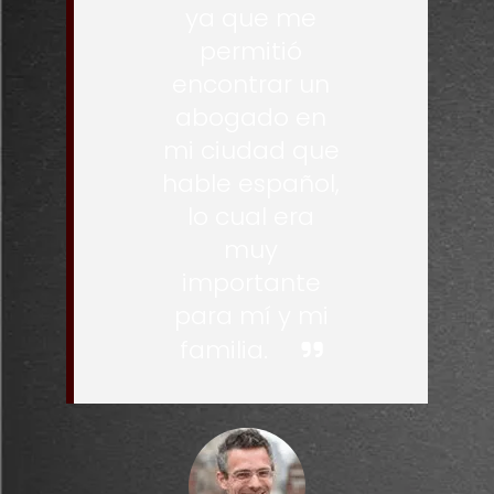
ya que me
permitió
encontrar un
abogado en
mi ciudad que
hable español,
lo cual era
muy
importante
para mí y mi
familia.