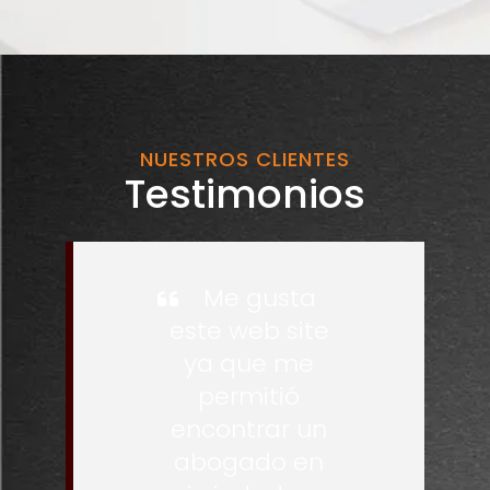
NUESTROS CLIENTES
Testimonios
Me gusta
este web site
ya que me
permitió
encontrar un
abogado en