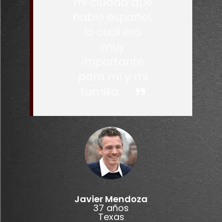
mi ciudad que
hable español,
lo cual era
muy
importante
para mí y mi
familia.
Javier Mendoza
37 años
Texas