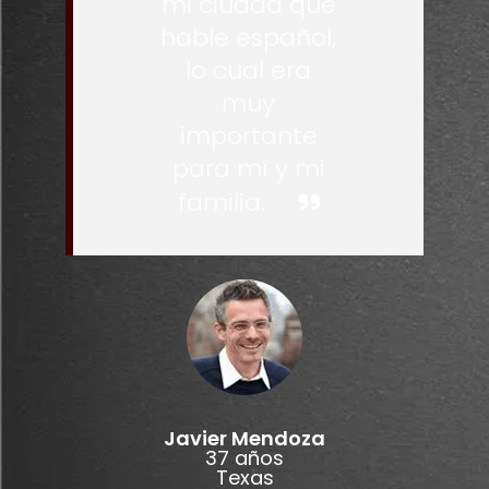
mi ciudad que
hable español,
lo cual era
muy
importante
para mí y mi
familia.
Javier Mendoza
37 años
Texas