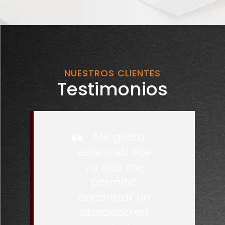
NUESTROS CLIENTES
Testimonios
Me gusta
este web site
ya que me
permitió
encontrar un
abogado en