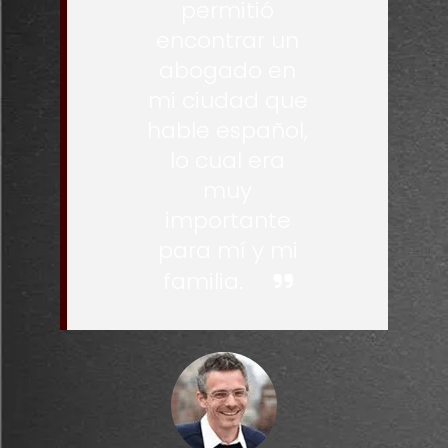
permitió
encontrar un
abogado en
mi ciudad que
hable español,
lo cual era
muy
importante
para mí y mi
familia.