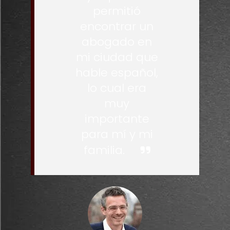
permitió
encontrar un
abogado en
mi ciudad que
hable español,
lo cual era
muy
importante
para mí y mi
familia.