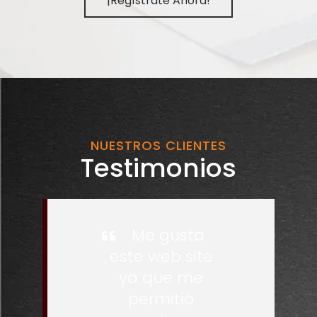
¡Regístrate Ahora!
NUESTROS CLIENTES
Testimonios
Me gusta
este web site
ya que me
permitió