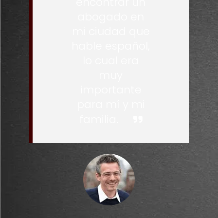
encontrar un
abogado en
mi ciudad que
hable español,
lo cual era
muy
importante
para mí y mi
familia.