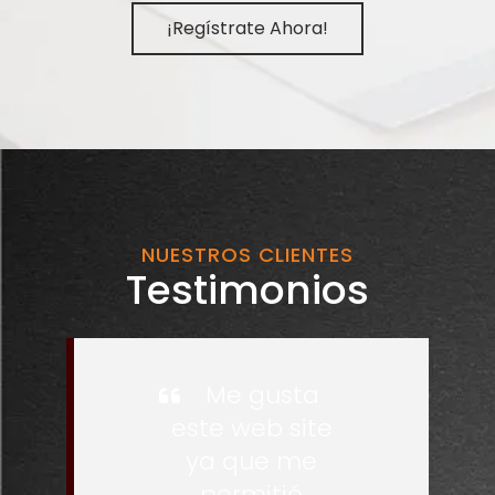
¡Regístrate Ahora!
NUESTROS CLIENTES
Testimonios
Me gusta
este web site
ya que me
permitió