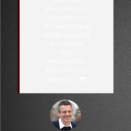
encontrar un
abogado en
mi ciudad que
hable español,
lo cual era
muy
importante
para mí y mi
familia.